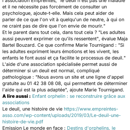
l'association Empreintes, "
le deuil n'est pas une maladie
et il ne nécessite pas forcément de consulter un
psychologue
, ajoute-t-elle.
Mais cela peut aider de
parler de ce que l'on vit à quelqu'un de neutre, à qui on
ne craint pas de dire que l'on envie de mourir.
"
Et le parent dans tout cela, dans tout cela ? "
Les adultes
aussi peuvent exprimer ce qu'ils ressentent"
, évalue Maja
Bartel Bouzard. Ce que confirme Marie Tournigand : "
Si
les adultes expriment leurs émotions et les vivent, les
enfants le font aussi et ça facilite le processus de deuil.
"
L'aide d'une association spécialisée permet aussi de
déterminer si un deuil est normal, compliqué
pathologique : "
Nous avons un site et une ligne d'appel
gratuite au 01 42 38 08 08, qui permettent de déterminer
l'aide qui est la plus adaptée
", ajoute Marie Tournigand.
A lire aussi :
Enfant orphelin : se reconstruire grâce aux
associations
Le deuil, une histoire de vie
https://www.empreintes-
asso.com/wp-content/uploads/2019/03/Le-deuil-une-
histoire-de-vie.pdf
Emission Le monde en face :
Destins d'orphelins, le