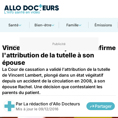
Santé
Bien-être
Famille
Émissions
Vincent Lambert : la justice confirme
Accueil
Santé
Société
Justice
l'attribution de la tutelle à son
épouse
La Cour de cassation a validé l'attribution de la tutelle
de Vincent Lambert, plongé dans un état végétatif
depuis un accident de la circulation en 2008, à son
épouse Rachel. Une décision que contestaient les
parents du patient.
Par
La rédaction d'Allo Docteurs
Partager
Mis à jour le
09/12/2016