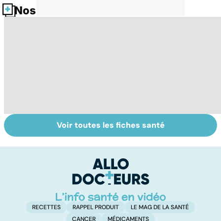
Nos fiches santé
Voir toutes les fiches santé
Tout savoir sur
Inflammation des
Su
les infections
amygdales : que
le
pulmonaires
faire en cas
l'
d'angine ?
RECETTES
RAPPEL PRODUIT
LE MAG DE LA SANTÉ
CANCER
MÉDICAMENTS