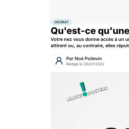
Accueil
Bien-être
Odorat
ODORAT
Qu'est-ce qu'une
Votre nez vous donne accès à un uni
attirent ou, au contraire, elles rép
Par
Noé Poitevin
Rédigé le
23/07/2022