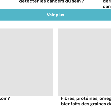
détecter les cancers du sein ?
derr
can
Voir plus
oir ?
Fibres, protéines, oméga
bienfaits des graines 