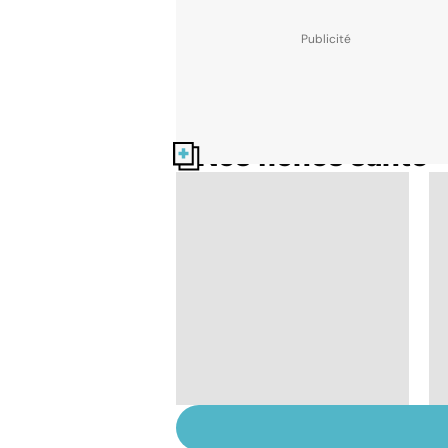
Nos fiches santé
L'anosmie, l'odorat en