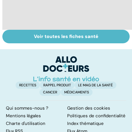
Voir toutes les fiches santé
Les agrumes et
Le magnésium,
In
leurs bienfaits
un oligo-élément
l
pour la santé
vital
F
so
RECETTES
RAPPEL PRODUIT
LE MAG DE LA SANTÉ
CANCER
MÉDICAMENTS
Qui sommes-nous ?
Gestion des cookies
Mentions légales
Politiques de confidentialité
Charte d'utilisation
Index thématique
Flux RSS
Flux Atom