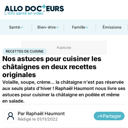
Santé
Bien-être
Famille
Émissions
Accueil
Bien-être
Nutrition
Recettes de cuisine
RECETTES DE CUISINE
Nos astuces pour cuisiner les
châtaignes en deux recettes
originales
Volaille, soupe, crème... la châtaigne n'est pas réservée
aux seuls plats d’hiver ! Raphaël Haumont nous livre ses
astuces pour cuisiner la châtaigne en poêlée et même
en salade.
Par
Raphaël Haumont
Partager
Rédigé le
01/11/2022