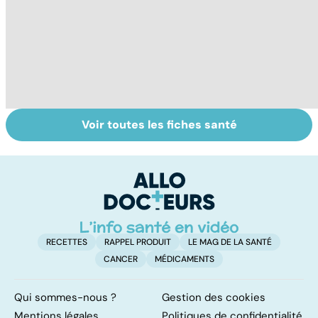
Voir toutes les fiches santé
Le lupus, une
Légionellose, une
A
maladie
infection
s
complexe
pulmonaire
c
parfois mortelle
t
RECETTES
RAPPEL PRODUIT
LE MAG DE LA SANTÉ
CANCER
MÉDICAMENTS
Qui sommes-nous ?
Gestion des cookies
Mentions légales
Politiques de confidentialité