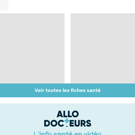
Voir toutes les fiches santé
Un rhume, ça se
Bien respirer grâce
soigne ?
aux plantes : toutes
nos recettes