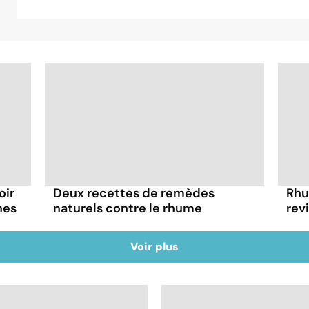
oir
Deux recettes de remèdes
Rhu
nes
naturels contre le rhume
rev
Voir plus