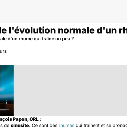
lle l'évolution normale d'un r
male d'un rhume qui traîne un peu ?
eurs
nçois Papon, ORL :
es de
sinusite
. Ce sont des
rhumes
qui traînent et se propag