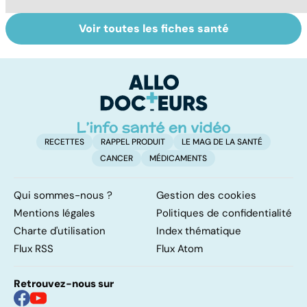
Voir toutes les fiches santé
Tout savoir sur
Inflammation des
Su
les infections
amygdales : que
le
pulmonaires
faire en cas
l'
d'angine ?
RECETTES
RAPPEL PRODUIT
LE MAG DE LA SANTÉ
CANCER
MÉDICAMENTS
Qui sommes-nous ?
Gestion des cookies
Mentions légales
Politiques de confidentialité
Charte d'utilisation
Index thématique
Flux RSS
Flux Atom
Retrouvez-nous sur