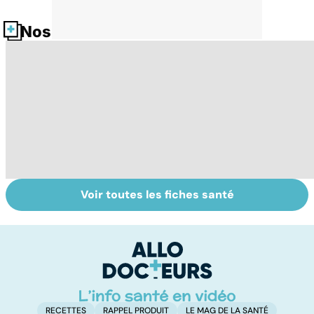
Nos fiches santé
Voir toutes les fiches santé
Compléments
Calvitie :
To
alimentaires :
pourquoi nos
le
utiles ou
cheveux nous
p
dangereux ?
lâchent !
RECETTES
RAPPEL PRODUIT
LE MAG DE LA SANTÉ