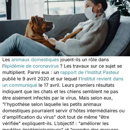
Les
animaux domestiques
jouent-ils un rôle dans
l’
épidémie de coronavirus
? Les travaux sur ce sujet se
multiplient. Parmi eux : un
rapport de l’Institut Pasteur
publié le 9 avril 2020 et sur lequel l
’Institut revient dans
un communiqué
le 17 avril. Leurs premiers résultats
indiquent que les chats et les chiens semblent ne pas
être aisément infectés par le virus. Mais selon eux,
"
l'hypothèse selon laquelle les petits animaux
domestiques pourraient servir d'hôtes intermédiaires ou
d'amplification du virus
" doit tout de même "
être
vérifiée
" expliquent-ils. L’objectif : "
améliorer les
modèles épidémiologiques
" et "
prendre des mesures