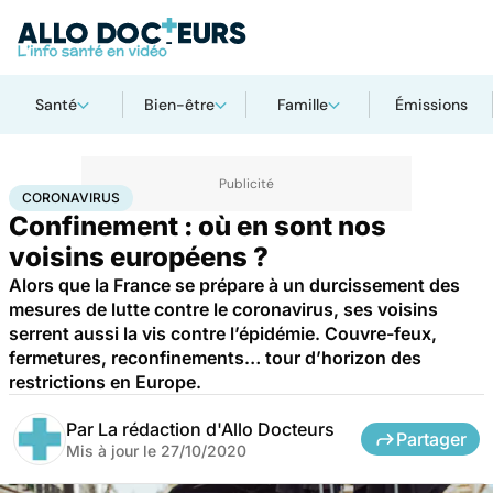
Santé
Bien-être
Famille
Émissions
Accueil
Santé
Maladies
Coronavirus
CORONAVIRUS
Confinement : où en sont nos
voisins européens ?
Alors que la France se prépare à un durcissement des
mesures de lutte contre le coronavirus, ses voisins
serrent aussi la vis contre l’épidémie. Couvre-feux,
fermetures, reconfinements… tour d’horizon des
restrictions en Europe.
Par
La rédaction d'Allo Docteurs
Partager
Mis à jour le
27/10/2020