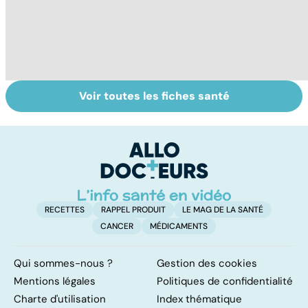
Voir toutes les fiches santé
Tout savoir sur
Inflammation des
Su
les infections
amygdales : que
le
pulmonaires
faire en cas
l'
d'angine ?
RECETTES
RAPPEL PRODUIT
LE MAG DE LA SANTÉ
CANCER
MÉDICAMENTS
Qui sommes-nous ?
Gestion des cookies
Mentions légales
Politiques de confidentialité
Charte d'utilisation
Index thématique