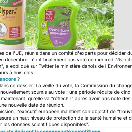
s de l'UE, réunis dans un comité d'experts pour décider du
 en décembre, n'ont finalement pas voté ce mercredi 25 oc
",
a expliqué sur Twitter le ministère danois de l'Environnem
ours à huis clos.
 encore ?
ns ce dossier. La veille du vote, la Commission du chang
renouvellement soumis au vote : une période réduite de cin
e maintenant qu'elle va
"réfléchir"
après avoir pris note des 
une nouvelle date de réunion.
ssion, l'exécutif européen maintient son objectif de
"trouv
 assure un haut niveau de protection de la santé humaine et d
r les données scientifiques disponibles".
osate divisent la communauté scientifique