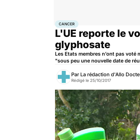
Accueil
Santé
Maladies
Cancer
Cancer
CANCER
L'UE reporte le v
glyphosate
Les Etats membres n’ont pas voté mer
"sous peu une nouvelle date de réu
Par
La rédaction d'Allo Doct
Rédigé le
25/10/2017