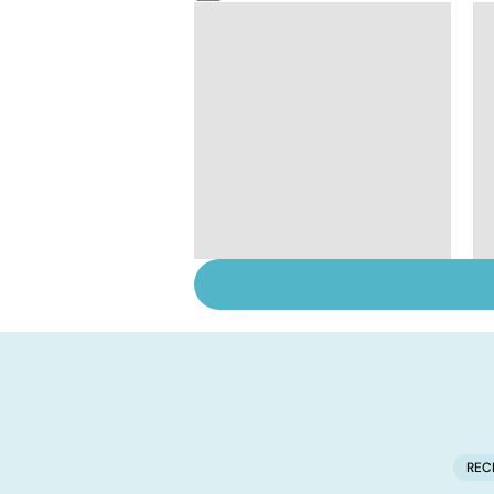
HPV : tout savoir sur
les papillomavirus
REC