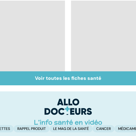
Voir toutes les fiches santé
Cancer : la fatigue
Comprendre la
avant tout
chimiothérapie et
ses effets
ETTES
RAPPEL PRODUIT
LE MAG DE LA SANTÉ
CANCER
MÉDICAM