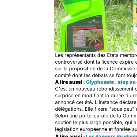
Les représentants des Etats membre
controversé dont la licence expire
sur la proposition de la Commission
comité dont les débats se font touj
A lire aussi :
Glyphosate : stop ou
C'est un nouveau rebondissement da
surprise en modifiant la durée du 
annoncé cet été. L'instance déclar
délégations. Elle fixera
"sous peu"
Selon une porte-parole de la Commi
soutien le plus large possible, qui
législation européenne et fondée su
A lire aussi :
Les dangers du glyph