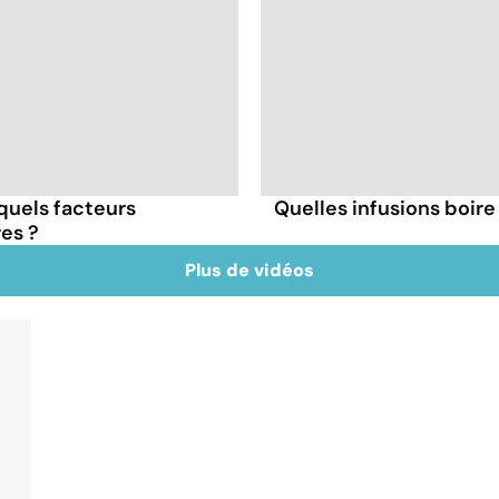
 quels facteurs
Quelles infusions boire 
res ?
Plus de vidéos