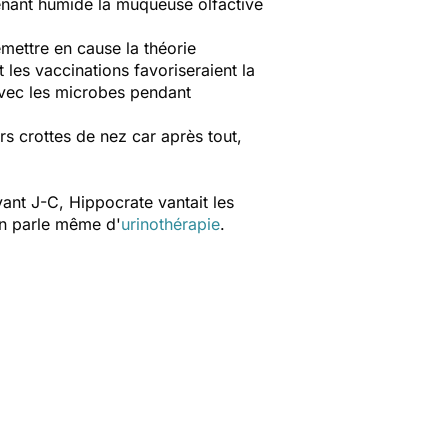
tenant humide la muqueuse olfactive
mettre en cause la théorie
 les vaccinations favoriseraient la
avec les microbes pendant
rs crottes de nez car après tout,
vant J-C, Hippocrate vantait les
 On parle même d'
urinothérapie
.