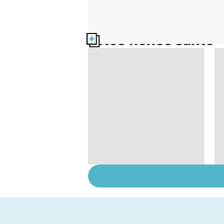
Nos fiches santé
HPV : tout savoir sur
les papillomavirus