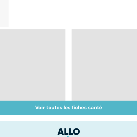
Voir toutes les fiches santé
Glandes salivaires :
Peut-on soigner les
les tumeurs de la
acouphènes ?
glande parotide