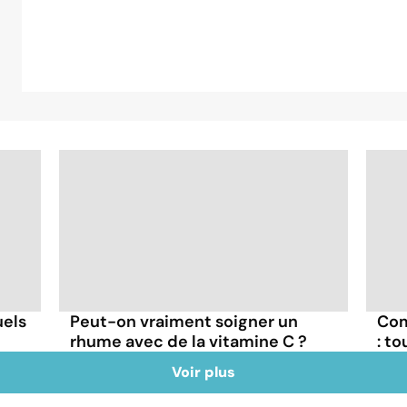
uels
Peut-on vraiment soigner un
Com
rhume avec de la vitamine C ?
: to
Voir plus