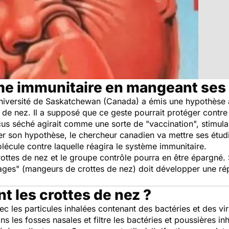
me immunitaire en mangeant ses 
'université de Saskatchewan (Canada) a émis une hypothèse
 de nez. Il a supposé que ce geste pourrait protéger contre 
cus séché agirait comme une sorte de "vaccination", stimul
er son hypothèse, le chercheur canadien va mettre ses étudian
lécule contre laquelle réagira le système immunitaire.
ttes de nez et le groupe contrôle pourra en être épargné. 
hages" (mangeurs de crottes de nez) doit développer une ré
 les crottes de nez ?
 les particules inhalées contenant des bactéries et des vir
s les fosses nasales et filtre les bactéries et poussières i