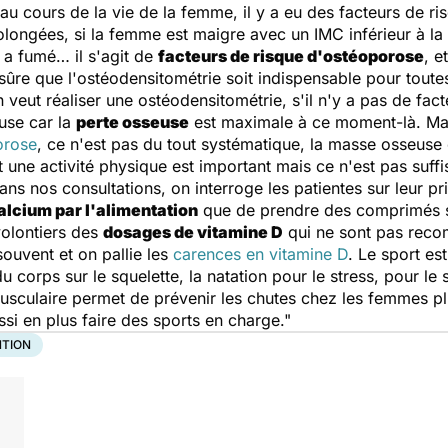
 au cours de la vie de la femme, il y a eu des facteurs de ri
longées, si la femme est maigre avec un IMC inférieur à la n
e a fumé… il s'agit de
facteurs de risque d'ostéoporose
, e
sûre que l'ostéodensitométrie soit indispensable pour toute
n veut réaliser une ostéodensitométrie, s'il n'y a pas de facte
use car la
perte osseuse
est maximale à ce moment-là. Mai
orose
, ce n'est pas du tout systématique, la masse osseuse
t une activité physique est important mais ce n'est pas suff
ns nos consultations, on interroge les patientes sur leur pri
alcium par l'alimentation
que de prendre des comprimés s
volontiers des
dosages de vitamine D
qui ne sont pas reco
ouvent et on pallie les
carences en vitamine D
. Le sport es
u corps sur le squelette, la natation pour le stress, pour l
sculaire permet de prévenir les chutes chez les femmes plu
ussi en plus faire des sports en charge."
NTION