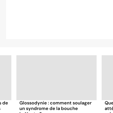
s de
Glossodynie : comment soulager
Que
s
un syndrome de la bouche
att