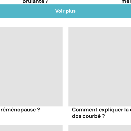
brûlante ?
mén
Voir plus
 préménopause ?
Comment expliquer la 
dos courbé ?