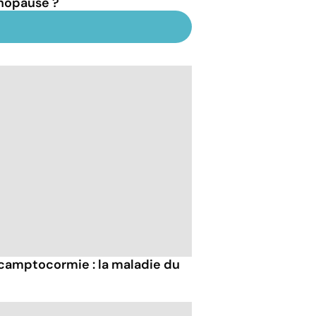
opause ?
camptocormie : la maladie du