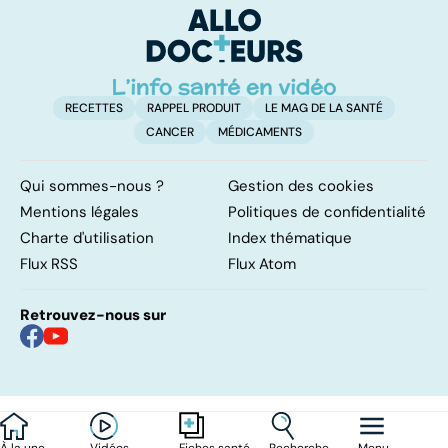
su
RECETTES
RAPPEL PRODUIT
LE MAG DE LA SANTÉ
CANCER
MÉDICAMENTS
Qui sommes-nous ?
Gestion des cookies
Mentions légales
Politiques de confidentialité
Charte d'utilisation
Index thématique
Flux RSS
Flux Atom
Retrouvez-nous sur
À la une
Vidéos
Recherche
Menu