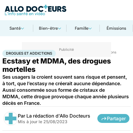
Santé
Bien-être
Famille
Émissions
Accueil
Santé
Maladies
Drogues et addictions
Drogues et addictions
DROGUES ET ADDICTIONS
Ecstasy et MDMA, des drogues
mortelles
Ses usagers la croient souvent sans risque et pensent,
à tort, que l’ecstasy ne créerait aucune dépendance.
Aussi consommée sous forme de cristaux de
MDMA, cette drogue provoque chaque année plusieurs
décès en France.
Par
La rédaction d'Allo Docteurs
Partager
Mis à jour le
25/08/2023