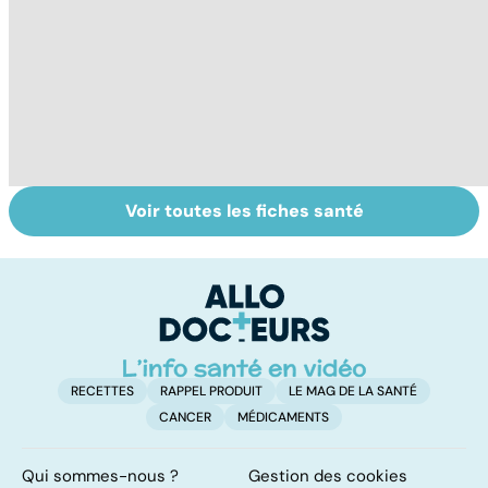
Voir toutes les fiches santé
Tout savoir sur le
Mélanome : le
P
cancer de la
plus redouté des
l
vessie
cancers de la
d
peau
RECETTES
RAPPEL PRODUIT
LE MAG DE LA SANTÉ
CANCER
MÉDICAMENTS
Qui sommes-nous ?
Gestion des cookies