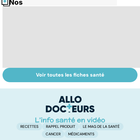
Nos fiches santé
Voir toutes les fiches santé
Tout savoir sur
Inflammation des
Su
les infections
amygdales : que
le
pulmonaires
faire en cas
l'
d'angine ?
RECETTES
RAPPEL PRODUIT
LE MAG DE LA SANTÉ
CANCER
MÉDICAMENTS