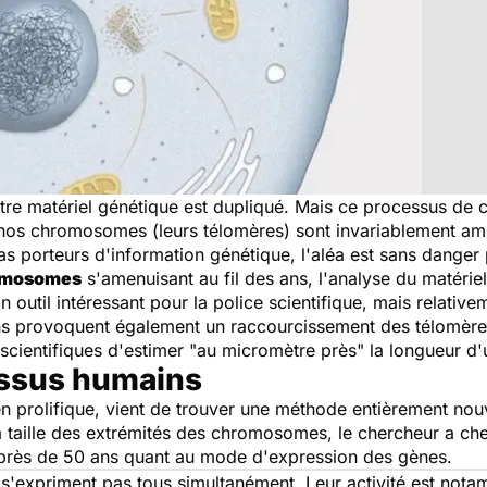
otre matériel génétique est dupliqué. Mais ce processus de c
e nos chromosomes (leurs télomères) sont invariablement am
s porteurs d'information génétique, l'aléa est sans danger
romosomes
s'amenuisant au fil des ans, l'analyse du matérie
outil intéressant pour la police scientifique, mais relative
ns provoquent également un raccourcissement des télomères,
les scientifiques d'estimer "au micromètre près" la longueur
tissus humains
en prolifique, vient de trouver une méthode entièrement nouv
a taille des extrémités des chromosomes, le chercheur a cher
près de 50 ans quant au mode d'expression des gènes.
e s'expriment pas tous simultanément. Leur activité est nota