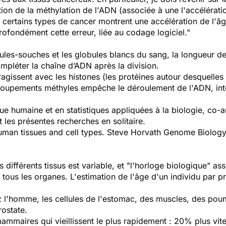
ion de la
méthylation de l'ADN
(associée à une
l'accélérati
 certains
types
de cancer
montrent
une accélération
de
l'â
profondément
cette
erreur, liée au codage
logiciel.
"
ellules-souches et les globules blancs du sang, la longueur d
ompléter la chaîne d’ADN après la division.
gissent avec les histones (les protéines autour desquelles 
oupements méthyles empêche le déroulement de l'ADN, inter
que humaine et en statistiques appliquées à la biologie, co-
 les présentes recherches en solitaire.
uman tissues and cell types. Steve Horvath Genome Biology
différents tissus est variable, et "l'horloge biologique" a
ous les organes. L'estimation de l'âge d'un individu par pr
z l'homme, les cellules de l'estomac, des muscles, des poum
rostate.
mammaires qui vieillissent le plus rapidement : 20% plus vi