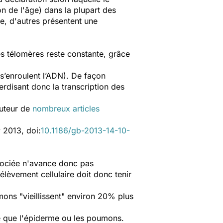
on
de
l'âge
)
dans la plupart des
ge
, d'autres
présentent
une
es télomères reste constante, grâce
s’enroulent l’ADN). De façon
disant donc la transcription des
auteur de
nombreux articles
 2013, doi:
10.1186/gb-2013-14-10-
ssociée n'avance donc pas
élèvement cellulaire doit donc tenir
ons "vieillissent" environ 20% plus
te que l'épiderme ou les poumons.