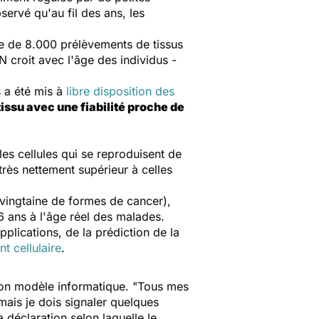
ervé qu'au fil des ans, les
se de 8.000 prélèvements de tissus
 croit avec l'âge des individus -
s a été mis à
libre disposition des
tissu avec une fiabilité proche de
les cellules qui se reproduisent de
rès nettement supérieur à celles
vingtaine de formes de cancer),
 ans à l'âge réel des malades.
plications, de la prédiction de la
t cellulaire
.
son modèle informatique.
"
Tous mes
 mais je dois
signaler
quelques
la déclaration
selon laquelle
le