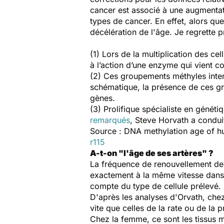
cancer
est associé à
une augmentat
types
de cancer
.
En effet
, alors que
décélération
de
l'âge.
Je regrette 
(1) Lors de la multiplication des c
à l’action d’une enzyme qui vient c
(2) Ces groupements méthyles intera
schématique, la présence de ces gr
gènes.
(3) Prolifique spécialiste en généti
remarqués
, Steve Horvath a conduit
Source : DNA methylation age of h
r115
A-t-on "l'âge de ses artères" ?
La fréquence de renouvellement des 
exactement à la même vitesse dans t
compte du type de cellule prélevé.
D'après les analyses d'Orvath, che
vite que celles de la rate ou de la p
Chez la femme, ce sont les tissus 