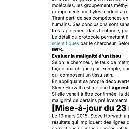
molécules, les groupements méthyles
groupements méthyles tendent à rest
Tirant parti de ses compétences en 
humains. Ses conclusions sont sans 
très rapidement dans l'enfance, pui
Le détail du protocole permettant l'
scientifiques
par le chercheur. Selo
96%.
Evaluer la malignité d'un tissu
Selon le chercheur, le taux de méth
façon anarchique (par exemple, dan
qui composent un tissu sain.
En appliquant sa propre découverte
Steve Horvath estime que l'
âge es
Si elle venait à être confirmée, la
malignité de certains prélèvements 
[Mise-à-jour du 23
Le 19 mars 2015, Steve Horwath a 
résultats
qui
impliquent
des lignes
d
corrections
pour les données
relati