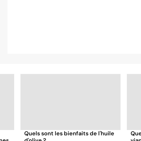
Quels sont les bienfaits de l'huile
Quel
mes
d'olive ?
via