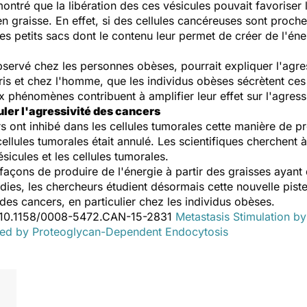
ontré que la libération des ces vésicules pouvait favoriser 
en graisse. En effet, si des cellules cancéreuses sont proche
ces petits sacs dont le contenu leur permet de créer de l'éner
ervé chez les personnes obèses, pourrait expliquer l'agres
ris et chez l'homme, que les individus obèses sécrètent ce
 phénomènes contribuent à amplifier leur effet sur l'agress
ler l'agressivité des cancers
s ont inhibé dans les cellules tumorales cette manière de pr
es cellules tumorales était annulé. Les scientifiques cherch
sicules et les cellules tumorales.
çons de produire de l'énergie à partir des graisses ayant 
es, les chercheurs étudient désormais cette nouvelle piste
des cancers, en particulier chez les individus obèses.
: 10.1158/0008-5472.CAN-15-2831
Metastasis Stimulation b
iated by Proteoglycan-Dependent Endocy
tosis