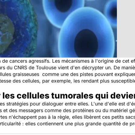
on de cancers agressifs. Les mécanismes à l'origine de cet ef
s du CNRS de Toulouse vient d'en décrypter un. De manière
llules graisseuses comme une des pistes pouvant expliquer l
tesse des cellules, par exemple, les rendant plus susceptib
 les cellules tumorales qui devi
es stratégies pour dialoguer entre elles. L'une d'elle est d'
ts et des messagers comme des protéines ou du matériel gé
es n'échappent pas à la règle, elles libèrent ces petits sacs
rticularité : elles contiennent une plus grande quantité de p