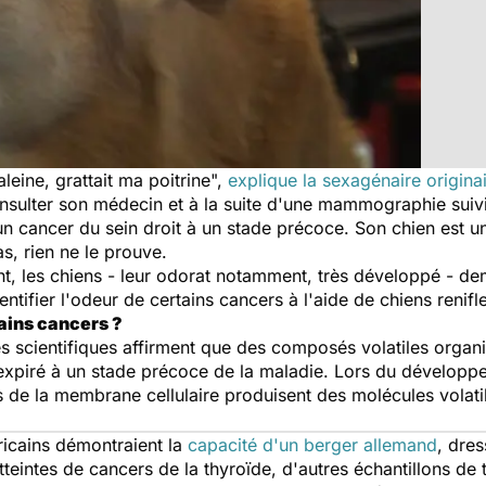
leine, grattait ma poitrine",
explique la sexagénaire origin
sulter son médecin et à la suite d'une mammographie suivie
'un cancer du sein droit à un stade précoce. Son chien est un
s, rien ne le prouve.
 les chiens - leur odorat notamment, très développé - dem
ntifier l'odeur de certains cancers à l'aide de chiens renifl
ains cancers ?
 scientifiques affirment que des composés volatiles organ
r expiré à un stade précoce de la maladie. Lors du développ
de la membrane cellulaire produisent des molécules volatile
icains démontraient la
capacité d'un berger allemand
, dres
tteintes de cancers de la thyroïde, d'autres échantillons 