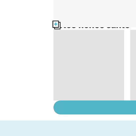
Nos fiches santé
HPV : tout savoir sur
les papillomavirus