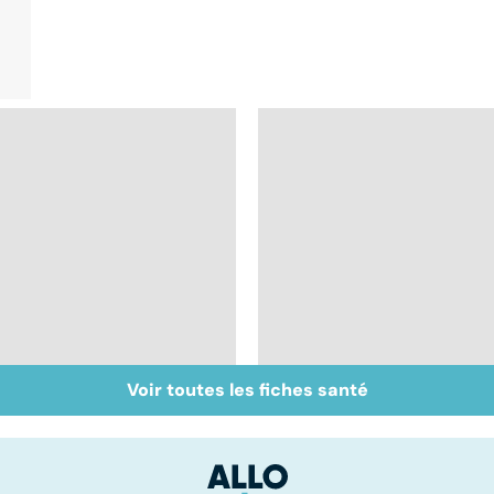
Voir toutes les fiches santé
Cancer : la fatigue
Comprendre la
avant tout
chimiothérapie et
ses effets