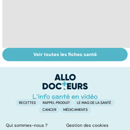
Voir toutes les fiches santé
Tout savoir sur
Inflammation des
Su
les infections
amygdales : que
le
pulmonaires
faire en cas
l'
d'angine ?
RECETTES
RAPPEL PRODUIT
LE MAG DE LA SANTÉ
CANCER
MÉDICAMENTS
Qui sommes-nous ?
Gestion des cookies