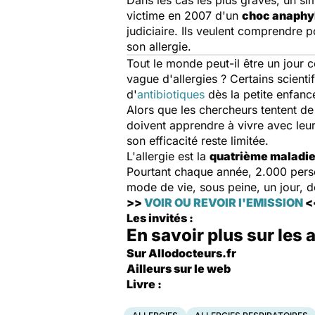
Dans les cas les plus graves, un si
victime en 2007 d'un
choc anaphy
judiciaire. Ils veulent comprendre 
son allergie.
Tout le monde peut-il être un jour
vague d'allergies ? Certains scient
d'
antibiotiques
dès la petite enfanc
Alors que les chercheurs tentent d
doivent apprendre à vivre avec leur 
son efficacité reste limitée.
L'allergie est la
quatrième maladie
Pourtant chaque année, 2.000 pers
mode de vie, sous peine, un jour, d
>>
VOIR OU REVOIR l'EMISSION
<
Les invités :
En savoir plus sur les a
Sur Allodocteurs.fr
Ailleurs sur le web
Livre :