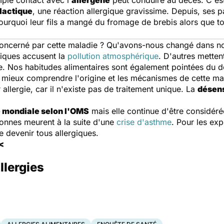
mple contact avec l'
allergène
peut conduire au décès. C'est 
lactique
, une réaction allergique gravissime. Depuis, ses
pourquoi leur fils a mangé du fromage de brebis alors que to
 concerné par cette maladie ? Qu'avons-nous changé dans n
ifiques accusent la
pollution atmosphérique
. D'autres metten
e. Nos habitudes alimentaires sont également pointées du d
e mieux comprendre l'origine et les mécanismes de cette ma
allergie, car il n'existe pas de traitement unique. La
désens
 mondiale selon l'OMS
mais elle continue d'être considé
onnes meurent à la suite d'une
crise d'asthme
. Pour les exp
e devenir tous allergiques.
<
llergies