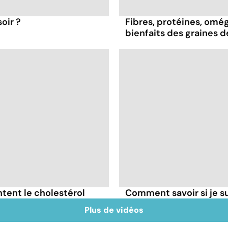
oir ?
Fibres, protéines, oméga
bienfaits des graines 
tent le cholestérol
Comment savoir si je 
Plus de vidéos