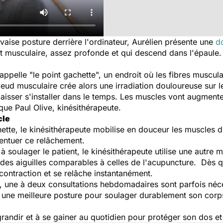
vaise posture derrière l'ordinateur, Aurélien présente une
d
st musculaire, assez profonde et qui descend dans l'épaule.
 appelle "le point gachette", un endroit où les fibres muscul
eud musculaire crée alors une irradiation douloureuse sur le
a laisser s'installer dans le temps. Les muscles vont augmente
que Paul Olive, kinésithérapeute.
cle
te, le kinésithérapeute mobilise en douceur les muscles du
centuer ce relâchement.
à soulager le patient, le kinésithérapeute utilise une autre
des aiguilles comparables à celles de l'acupuncture. Dès que
 contraction et se relâche instantanément.
, une à deux consultations hebdomadaires sont parfois néces
r une meilleure posture pour soulager durablement son corps
randir et à se gainer au quotidien pour protéger son dos et