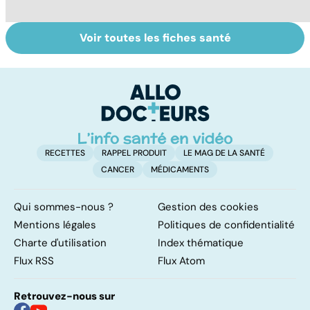
Voir toutes les fiches santé
HPV : tout savoir
Cancer : la
C
sur les
fatigue avant
c
papillomavirus
tout
et
RECETTES
RAPPEL PRODUIT
LE MAG DE LA SANTÉ
CANCER
MÉDICAMENTS
Qui sommes-nous ?
Gestion des cookies
Mentions légales
Politiques de confidentialité
Charte d'utilisation
Index thématique
Flux RSS
Flux Atom
Retrouvez-nous sur