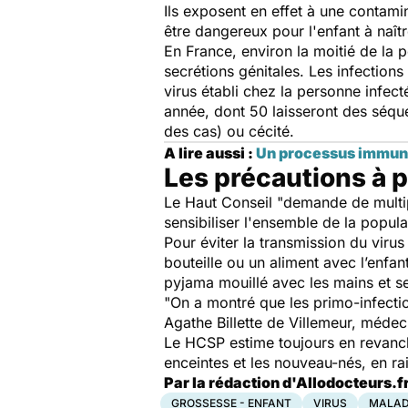
Ils exposent en effet à une contam
être dangereux pour l'enfant à naîtr
En France, environ la moitié de la po
secrétions génitales. Les infections
virus établi chez la personne infect
année, dont 50 laisseront des séque
des cas) ou cécité.
A lire aussi :
Un processus immunit
Les précautions à 
Le Haut Conseil "demande de multip
sensibiliser l'ensemble de la popul
Pour éviter la transmission du virus 
bouteille ou un aliment avec l’enfan
pyjama mouillé avec les mains et s
"On a montré que les primo-infecti
Agathe Billette de Villemeur, médec
Le HCSP estime toujours en revanch
enceintes et les nouveau-nés, en ra
Par la rédaction d'Allodocteurs.f
GROSSESSE - ENFANT
VIRUS
MALADI