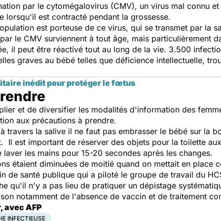
ination par le cytomégalovirus (CMV), un virus mal connu et
e lorsqu'il est contracté pendant la grossesse.
pulation est porteuse de ce virus, qui se transmet par la sal
 par le CMV surviennent à tout âge, mais particulièrement dan
ée, il peut être réactivé tout au long de la vie. 3.500 infec
lles graves au bébé telles que déficience intellectuelle, tr
aire inédit pour protéger le fœtus
prendre
lier et de diversifier les modalités d'information des f
ation aux précautions à prendre.
à travers la salive il ne faut pas embrasser le bébé sur la bo
t. Il est important de réserver des objets pour la toilette a
e laver les mains pour 15-20 secondes après les changes.
ons étaient diminuées de moitié quand on mettait en place 
in de santé publique qui a piloté le groupe de travail du HC
e qu'il n'y a pas lieu de pratiquer un dépistage systémat
ison notamment de l'absence de vaccin et de traitement con
r, avec AFP
E INFECTIEUSE