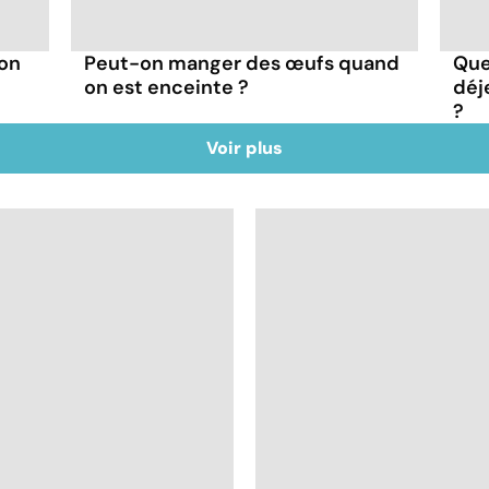
 on
Peut-on manger des œufs quand
Que
on est enceinte ?
déj
?
Voir plus