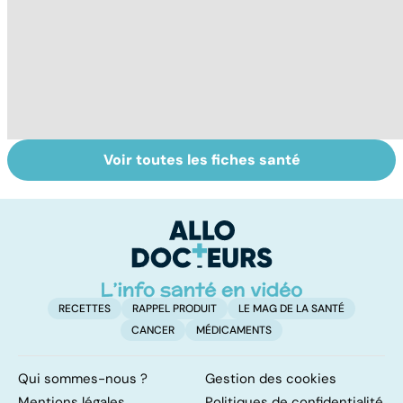
Voir toutes les fiches santé
Suicide : prévenir
Le TDAH, un
A
le passage à
trouble de
va
l'acte
l'attention avec
cé
ou sans
é
hyperactivité
t
RECETTES
RAPPEL PRODUIT
LE MAG DE LA SANTÉ
CANCER
MÉDICAMENTS
Qui sommes-nous ?
Gestion des cookies
Mentions légales
Politiques de confidentialité