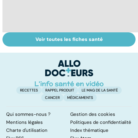
Voir toutes les fiches santé
Le TDAH, un
Violences
A
trouble de
sexuelles :
va
l'attention avec
comment s'en
cé
ou sans
remettre ?
é
hyperactivité
t
RECETTES
RAPPEL PRODUIT
LE MAG DE LA SANTÉ
CANCER
MÉDICAMENTS
Qui sommes-nous ?
Gestion des cookies
Mentions légales
Politiques de confidentialité
Charte d'utilisation
Index thématique