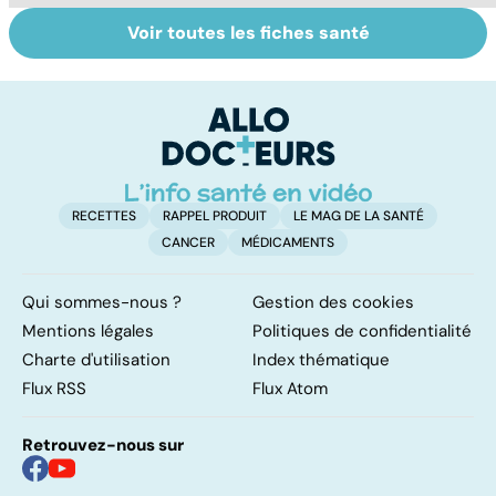
Voir toutes les fiches santé
Le TDAH, un
Accident
Tr
trouble de
vasculaire
dé
l'attention avec
cérébral : l'enfant
p
ou sans
également
hyperactivité
touché
RECETTES
RAPPEL PRODUIT
LE MAG DE LA SANTÉ
CANCER
MÉDICAMENTS
Qui sommes-nous ?
Gestion des cookies
Mentions légales
Politiques de confidentialité
Charte d'utilisation
Index thématique
Flux RSS
Flux Atom
Retrouvez-nous sur