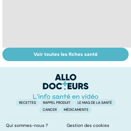
Voir toutes les fiches santé
Tout savoir sur
Covid-19 : tout
Va
les infections
savoir sur la
s
pulmonaires
maladie
t
t
RECETTES
RAPPEL PRODUIT
LE MAG DE LA SANTÉ
CANCER
MÉDICAMENTS
Qui sommes-nous ?
Gestion des cookies