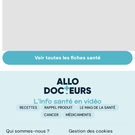
Voir toutes les fiches santé
Tout savoir sur
Inflammation des
Su
les infections
amygdales : que
le
pulmonaires
faire en cas
l'
d'angine ?
RECETTES
RAPPEL PRODUIT
LE MAG DE LA SANTÉ
CANCER
MÉDICAMENTS
Qui sommes-nous ?
Gestion des cookies