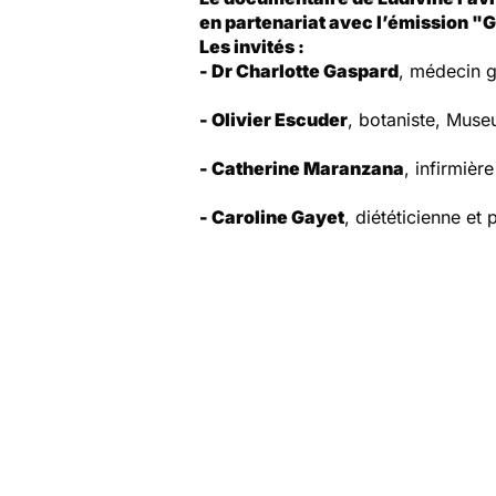
en partenariat avec l’émission
"G
Les invités :
- Dr Charlotte Gaspard
, médecin g
- Olivier Escuder
, botaniste, Muse
- Catherine Maranzana
, infirmiè
- Caroline Gayet
, diététicienne et