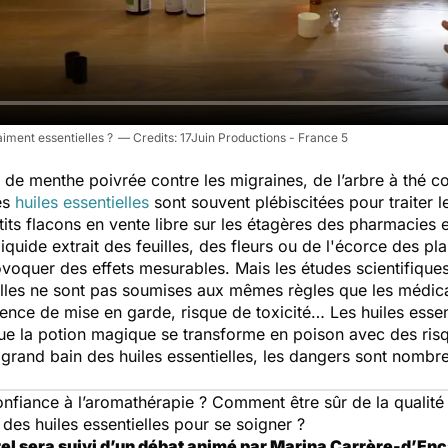
iment essentielles ?
17Juin Productions - France 5
de menthe poivrée contre les migraines, de l’arbre à thé c
es
huiles essentielles
sont souvent plébiscitées pour traiter 
its flacons en vente libre sur les étagères des pharmacies 
liquide extrait des feuilles, des fleurs ou de l'écorce des pl
oquer des effets mesurables. Mais les études scientifiques su
tielles ne sont pas soumises aux mêmes règles que les médi
ence de mise en garde, risque de toxicité… Les huiles esse
ue la potion magique se transforme en poison avec des risqu
 grand bain des huiles essentielles, les dangers sont nomb
nfiance à l’aromathérapie ? Comment être sûr de la qualité e
es huiles essentielles pour se soigner ?
el sera suivi d’un débat animé par Marina Carrère-d’En