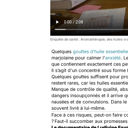
Enquête de santé : Aromathérapie, des huiles vra
Quelques
gouttes d’huile essentielle
marjolaine pour calmer l'
anxiété
. L
que contiennent exactement ces pet
Il s’agit d'un concentré sous forme 
Quelques gouttes suffisent pour prov
restent rares, car les huiles essen
Manque de contrôle de qualité, abs
dangers insoupçonnés et il arrive q
nausées et de convulsions. Dans le
souvent livré à lui-même.
Face à ces risques, peut-on faire co
?
Faut-il succomber aux promesses d
Le documentaire de Ludivine Favr