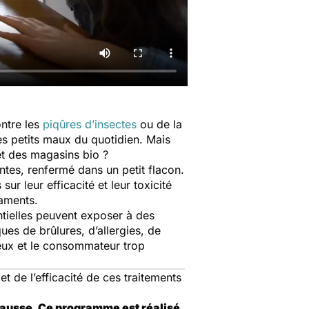
ontre les
piqûres d’insectes
ou de la
les petits maux du quotidien. Mais
et des magasins bio ?
antes, renfermé dans un petit flacon.
r leur efficacité et leur toxicité
caments.
ntielles peuvent exposer à des
es de brûlures, d’allergies, de
reux et le consommateur trop
t de l’efficacité de ces traitements
causse. Ce programme est réalisé