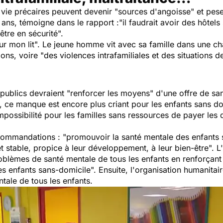
 vie précaires peuvent devenir "
sources d'angoisse
" et pes
 ans, témoigne dans le rapport :"
i
l faudrait avoir des hôtels
être en sécurité
".
r mon lit
". Le jeune homme vit avec sa famille dans une c
ions, voire "
des violences intrafamiliales et des situations d
publics devraient "
renforcer les moyens
" d'une offre de s
, ce manque est encore plus criant pour les enfants sans do
'impossibilité pour les familles sans ressources de payer le
ecommandations : "
promouvoir la santé mentale des enfants s
et stable, propice à leur développement, à leur bien-être
". 
roblèmes de santé mentale de tous les enfants en renforçant 
des enfants sans-domicile
". Ensuite, l'organisation humanitai
ale de tous les enfants.