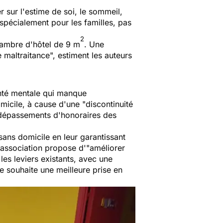
er sur l'estime de soi, le sommeil,
 spécialement pour les familles, pas
2
hambre d'hôtel de 9 m
. Une
e maltraitance
", estiment les auteurs
anté mentale qui manque
micile, à cause d'une "
d
iscontinuité
s dépassements d'honoraires des
ans domicile en leur garantissant
L'association propose d'"
améliorer
les leviers existants, avec une
re souhaite une meilleure prise en