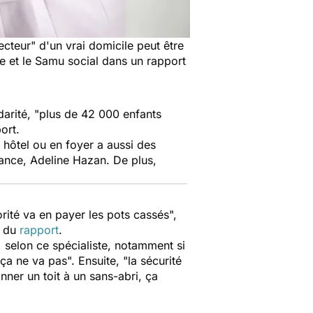
ecteur
" d'un vrai domicile peut être
ce et le Samu social dans un rapport
arité, "
plus de 42 000 enfants
port.
n hôtel ou en foyer a aussi des
France, Adeline Hazan. De plus,
.
jorité va en payer les pots cassés
",
s du
rapport
.
, selon ce spécialiste, notamment si
 ça ne va pas
". Ensuite, "l
a sécurité
nner un toit à un sans-abri, ça