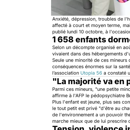
Anxiété, dépression, troubles de l'
affecté à court et moyen terme, mai
publié lundi 10 octobre, à l'occasi
1 658 enfants dorme
Selon un décompte organisé en août 
vivaient dans des hébergements d'u
Seule une minorité de ces mineurs d
conséquences énormes sur la santé
l’association
Utopia 56
a constaté u
"La majorité va en 
Parmi ces mineurs, "
une petite mino
affirme à l'AFP le pédopsychiatre B
Plus l'enfant est jeune, plus ses co
le tout petit est privé "
d'être au cha
de l'environnement a un pouvoir th
marche mieux que de lui prescrire
Tension, violence i