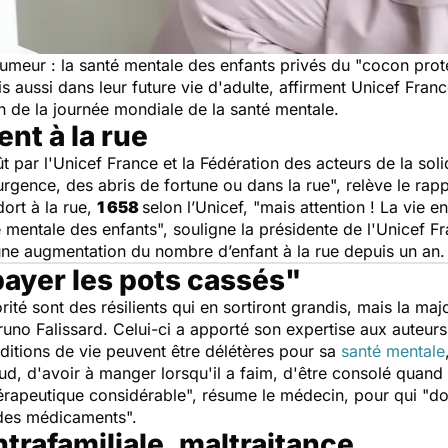
humeur : la santé mentale des enfants privés du "
cocon prot
s aussi dans leur future vie d'adulte, affirment Unicef Fran
on de la journée mondiale de la santé mentale.
nt à la rue
par l'Unicef France et la Fédération des acteurs de la solid
rgence, des abris de fortune ou dans la rue
", relève le rap
ort à la rue,
1 658
selon l’Unicef, "
mais attention ! La vie e
 mentale des enfants
", souligne la présidente de l'Unicef 
ne augmentation du nombre d’enfant à la rue depuis un an
payer les pots cassés"
rité sont des résilients qui en sortiront grandis, mais la ma
runo Falissard. Celui-ci a apporté son expertise aux auteur
nditions de vie peuvent être délétères pour sa
santé mentale
ud, d'avoir à manger lorsqu'il a faim, d'être consolé quand
érapeutique considérable",
résume le médecin, pour qui
"do
 des médicaments
".
ntrafamiliale, maltraitance…