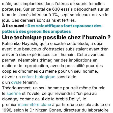
mâle, puis implantées dans l'utérus de souris femelles
porteuses. Sur un total de 630 essais débouchant sur un
taux de succès inférieur à 1%, sept souriceaux ont vu le
jour. Ces derniers sont sains et fertiles.
À lire aussi :
Des scientifiques font repousser des
pattes à des grenouilles amputées
Une technique possible chez l'humain ?
Katsuhiko Hayashi, qui a encadré cette étude, a déjà
averti que beaucoup d'obstacles subsistaient avant d’en
arriver à des expériences sur l'humain. Cette avancée
permet, néanmoins d’imaginer des implications en
matière de reproduction, avec la possibilité pour des
couples d’hommes ou même pour un seul homme,
d’avoir un
enfant biologique
sans l’aide
d’un
ovule
féminin.
Théoriquement, un seul homme pourrait même fournir
le
sperme
et l'ovule, ce qui reviendrait "
un peu au
clonage, comme celui de la brebis Dolly
", le
premier
mammifère cloné
à partir d'une cellule adulte en
1996, selon le Dr Nitzan Gonen, directeur du laboratoire