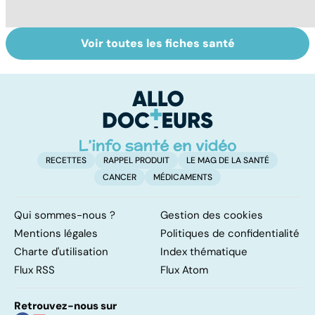
Voir toutes les fiches santé
Comprendre les
Maladies rares : la
C
myopathies
maladie dans les
e
gènes
l
RECETTES
RAPPEL PRODUIT
LE MAG DE LA SANTÉ
CANCER
MÉDICAMENTS
Qui sommes-nous ?
Gestion des cookies
Mentions légales
Politiques de confidentialité
Charte d'utilisation
Index thématique
Flux RSS
Flux Atom
Retrouvez-nous sur