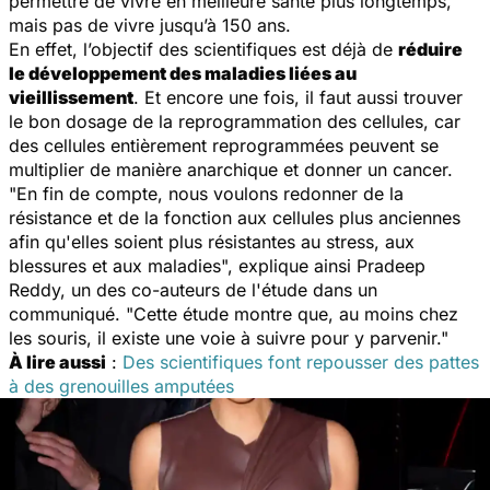
permettre de vivre en meilleure santé plus longtemps,
mais pas de vivre jusqu’à 150 ans.
En effet, l’objectif des scientifiques est déjà de
réduire
le développement des maladies liées au
vieillissement
. Et encore une fois, il faut aussi trouver
le bon dosage de la reprogrammation des cellules, car
des cellules entièrement reprogrammées peuvent se
multiplier de manière anarchique et donner un cancer.
"
En fin de compte, nous voulons redonner de la
résistance et de la fonction aux cellules plus anciennes
afin qu'elles soient plus résistantes au stress, aux
blessures et aux maladies
", explique ainsi Pradeep
Reddy, un des co-auteurs de l'étude dans un
communiqué. "
Cette étude montre que, au moins chez
les souris, il existe une voie à suivre pour y parvenir."
À
lire aussi
:
Des scientifiques font repousser des pattes
à des grenouilles amputées