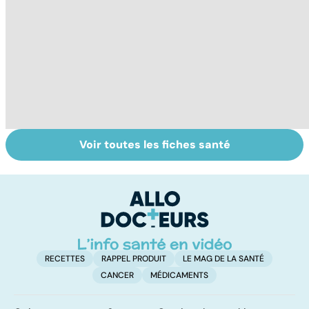
Voir toutes les fiches santé
Tout savoir sur
Covid-19 : tout
D
les infections
savoir sur la
ho
pulmonaires
maladie
c'
su
RECETTES
RAPPEL PRODUIT
LE MAG DE LA SANTÉ
CANCER
MÉDICAMENTS