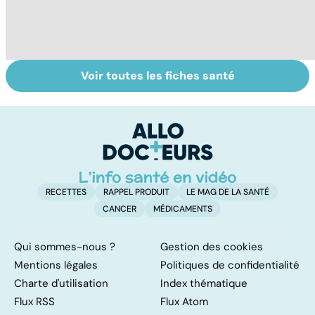
Voir toutes les fiches santé
Automne-hiver,
Post-partum : un
T
le temps de la
bouleversement
bi
dépression
après la
l'
saisonnière
naissance
d
RECETTES
RAPPEL PRODUIT
LE MAG DE LA SANTÉ
CANCER
MÉDICAMENTS
Qui sommes-nous ?
Gestion des cookies
Mentions légales
Politiques de confidentialité
Charte d'utilisation
Index thématique
Flux RSS
Flux Atom