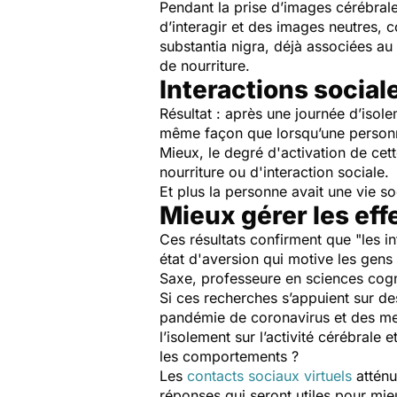
Pendant la prise d’images cérébrale
d’interagir et des images neutres,
substantia nigra
, déjà associées au
de nourriture.
Interactions social
Résultat : après une journée d’isol
même façon que lorsqu’une personne
Mieux, le degré d'activation de cett
nourriture ou d'interaction sociale.
Et plus la personne avait une vie so
Mieux gérer les ef
Ces résultats confirment que "
les i
état d'aversion qui motive les gen
Saxe, professeure en sciences cogni
Si ces recherches s’appuient sur des
pandémie de coronavirus et des m
l’isolement sur l’activité cérébrale
les comportements ?
Les
contacts sociaux virtuels
atténu
réponses qui seront utiles pour m