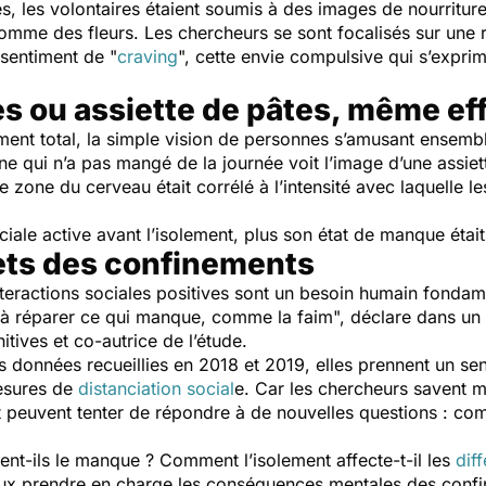
s, les volontaires étaient soumis à des images de nourritur
 comme des fleurs. Les chercheurs se sont focalisés sur une
 sentiment de "
craving
", cette envie compulsive qui s’expr
es ou assiette de pâtes, même ef
ement total, la simple vision de personnes s’amusant ensemb
 qui n’a pas mangé de la journée voit l’image d’une assiet
e zone du cerveau était corrélé à l’intensité avec laquelle le
ciale active avant l’isolement, plus son état de manque étai
fets des confinements
nteractions sociales positives sont un besoin humain fondam
s à réparer ce qui manque, comme la faim
", déclare dans un
tives et co-autrice de l’étude.
 données recueillies en 2018 et 2019, elles prennent un sens
esures de
distanciation social
e. Car les chercheurs savent m
 et peuvent tenter de répondre à de nouvelles questions : com
ent-ils le manque ? Comment l’isolement affecte-t-il les
dif
ieux prendre en charge les conséquences mentales des conf