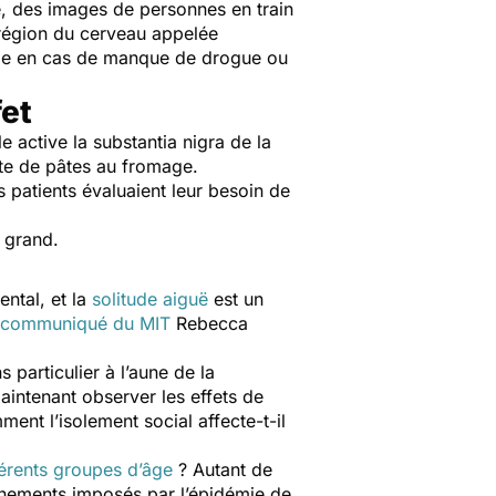
e, des images de personnes en train
 région du cerveau appelée
ime en cas de manque de drogue ou
fet
le active la
substantia nigra
de la
te de pâtes au fromage.
s patients évaluaient leur besoin de
t grand.
ental, et la
solitude aiguë
est un
communiqué du MIT
Rebecca
 particulier à l’aune de la
aintenant observer les effets de
ment l’isolement social affecte-t-il
férents groupes d’âge
? Autant de
inements imposés par l’épidémie de