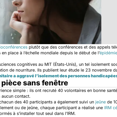
sioconférences
plutôt que des conférences et des appels t
 en place à l’échelle mondiale depuis le début de l’
épidémie
iences cognitives au MIT (États-Unis), un tel isolement so
ion de nourriture. Ils publient leur étude le 23 novembre d
nitaire a aggravé l’isolement des personnes handicapée
 pièce sans fenêtre
nce simple : ils ont recruté 40 volontaires en bonne santé 
s aucun contact.
 chacun des 40 participants a également suivi un
jeûne
de 10
olement ou de jeûne, chaque participant a réalisé une
IRM cé
formés à s’installer tout seul dans l’IRM.