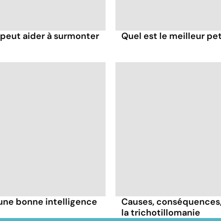
eut aider à surmonter
Quel est le meilleur pe
une bonne intelligence
Causes, conséquences, t
la trichotillomanie