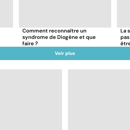
Comment reconnaître un
La s
syndrome de Diogène et que
pas
faire ?
êtr
Voir plus