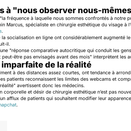
s à "nous observer nous-même
"
la fréquence à laquelle nous sommes confrontés à notre p
in Marcus, spécialiste en chirurgie esthétique du visage à l
e
.
me la socialisation en ligne ont considérablement augmenté 
it-il.
une "
réponse comparative autocritique qui conduit les gens
nt peut-être pas envisagés avant des mois"
interprètent les a
imparfaite de la réalité
ilment à des distances assez courtes, ont tendance à arrondi
 les patients reconnaissent les limites des webcams et comp
réalité"
avertissent donc les médecins.
ion corporelle et désir de chirurgie esthétique n’est pas no
n afflux de patients qui souhaitent modifier leur apparen
Snapchat
.