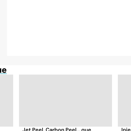
ue
Jet Peel, Carbon Peel… que
Inje