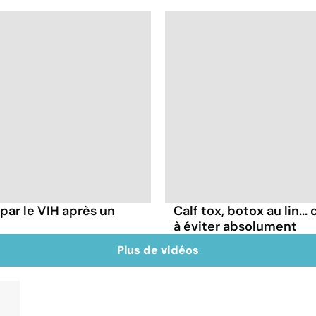
ar le VIH après un
Calf tox, botox au lin.
à éviter absolument
Plus de vidéos