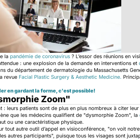
de la
pandémie de coronavirus
? L’essor des réunions en vi
tendue : une explosion de la demande en interventions et
ins du département de dermatologie du Massachusetts Gener
 la revue
Facial Plastic Surgery & Aesthetic Medicine.
Princip
er en gardant la forme, c'est possible!
smorphie Zoom"
at : leurs patients sont de plus en plus nombreux à citer leu
ne que les médecins qualifient de "dysmorphie Zoom", la
ut ou une caractéristique physique.
tout autre outil d’appel en visioconférence, "
on voit notr
es autres participants
", puisque tous les visages sont juxta