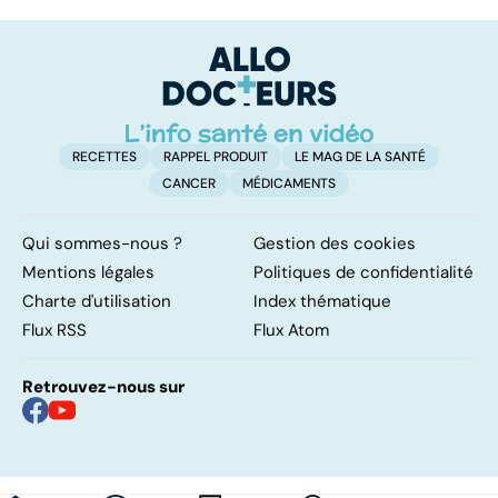
mais... sans
sexuelles :
u
médicaments !
comment s'en
vi
remettre ?
RECETTES
RAPPEL PRODUIT
LE MAG DE LA SANTÉ
CANCER
MÉDICAMENTS
Qui sommes-nous ?
Gestion des cookies
Mentions légales
Politiques de confidentialité
Charte d'utilisation
Index thématique
Flux RSS
Flux Atom
Retrouvez-nous sur