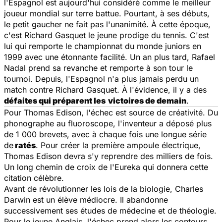
l'Espagnol est aujourd'hui considéré comme le meilleur
joueur mondial sur terre battue. Pourtant, à ses débuts,
le petit gaucher ne fait pas l'unanimité. À cette époque,
c'est Richard Gasquet le jeune prodige du tennis. C'est
lui qui remporte le championnat du monde juniors en
1999 avec une étonnante facilité. Un an plus tard, Rafael
Nadal prend sa revanche et remporte à son tour le
tournoi. Depuis, l'Espagnol n'a plus jamais perdu un
match contre Richard Gasquet. À l'évidence, il y a des
défaites qui préparent les
victoires de demain
.
Pour Thomas Edison, l'échec est source de créativité. Du
phonographe au fluoroscope, l'inventeur a déposé plus
de 1 000 brevets, avec à chaque fois une longue série
de
ratés
. Pour créer la première ampoule électrique,
Thomas Edison devra s'y reprendre des milliers de fois.
Un long chemin de croix de l'Eureka qui donnera cette
citation célèbre.
Avant de révolutionner les lois de la biologie, Charles
Darwin est un élève médiocre. Il abandonne
successivement ses études de médecine et de théologie.
Pour le jeune Anglais, l'échec prend alors les contours