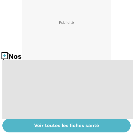
Nos fiches santé
Voir toutes les fiches santé
Bien dormir,
Violences
L