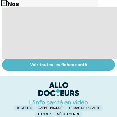
Nos fiches santé
Voir toutes les fiches santé
Tout savoir sur
Inflammation des
Su
les infections
amygdales : que
le
pulmonaires
faire en cas
l'
d'angine ?
RECETTES
RAPPEL PRODUIT
LE MAG DE LA SANTÉ
CANCER
MÉDICAMENTS