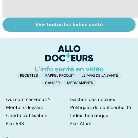
Voir toutes les fiches santé
Tout savoir sur le
Prurit,
Gr
vitiligo
démangeaisons :
c
au secours, j'ai la
peau qui gratte !
RECETTES
RAPPEL PRODUIT
LE MAG DE LA SANTÉ
CANCER
MÉDICAMENTS
Qui sommes-nous ?
Gestion des cookies
Mentions légales
Politiques de confidentialité
Charte d'utilisation
Index thématique
Flux RSS
Flux Atom