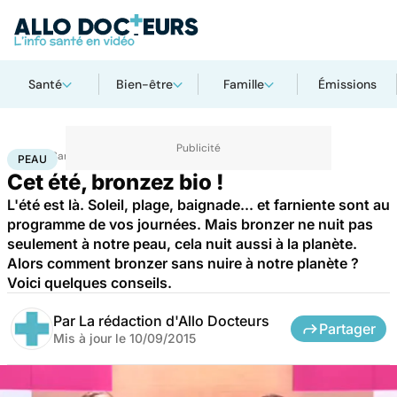
Santé
Bien-être
Famille
Émissions
Accueil
Santé
Maladies
Cancer
Peau
PEAU
Cet été, bronzez bio !
L'été est là. Soleil, plage, baignade... et farniente sont au
programme de vos journées. Mais bronzer ne nuit pas
seulement à notre peau, cela nuit aussi à la planète.
Alors comment bronzer sans nuire à notre planète ?
Voici quelques conseils.
Par
La rédaction d'Allo Docteurs
Partager
Mis à jour le
10/09/2015