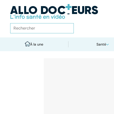
À la une
Santé