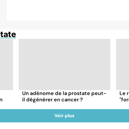
tate
Un adénome de la prostate peut-
Le r
on
il dégénérer en cancer ?
"fo
Voir plus