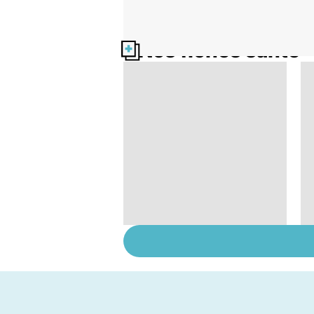
Nos fiches santé
L'andropause, la
ménopause des
hommes ?