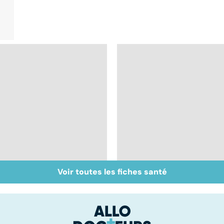
Voir toutes les fiches santé
Faire du sport à
Don de gamètes : le
domicile, c'est facile !
pour et le contre
d'une levée de
l'anonymat