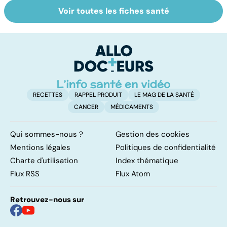
Voir toutes les fiches santé
VIH : la maladie
Faire du sport à
D
dont on ne guérit
domicile, c'est
le
pas
facile !
c
l
l
RECETTES
RAPPEL PRODUIT
LE MAG DE LA SANTÉ
CANCER
MÉDICAMENTS
Qui sommes-nous ?
Gestion des cookies
Mentions légales
Politiques de confidentialité
Charte d'utilisation
Index thématique
Flux RSS
Flux Atom
Retrouvez-nous sur