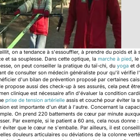
illit, on a tendance à s'essouffler, à prendre du poids et à s
e et sa souplesse. Dans cette optique, la
marche à pied
, l
esse, on peut conseiller la pratique du taï-chi, du
yoga
et d
tant de consulter son médecin généraliste pour qu'il vérifie l
néficier d'un bilan de prévention proposé par certaines cai
ale propose aussi des check-up à ses assurés, cela peut êtr
men clinique est nécessaire afin d'évaluer la condition card
une
prise de tension artérielle
assis et couché pour éviter la 
nsion est importante d'un état à l'autre. Concernant la capac
imple. On prend 220 battements de cœur par minute auxquels
asser. Par exemple, si le patient a 60 ans, cela nous donne 
r éviter que le cœur ne s'emballe. Par ailleurs, il est consei
elles douleurs articulaires ou déviations de la colonne verté