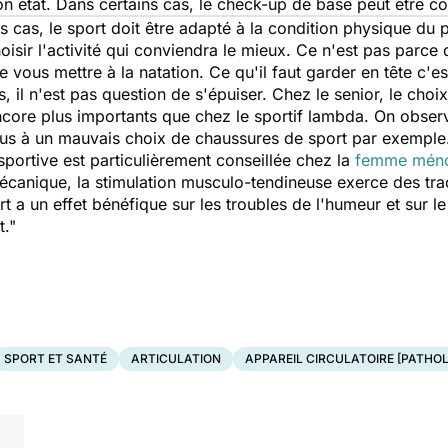
on état. Dans certains cas, le check-up de base peut être co
s cas, le sport doit être adapté à la condition physique du 
hoisir l'activité qui conviendra le mieux. Ce n'est pas parc
 vous mettre à la natation. Ce qu'il faut garder en tête c'es
, il n'est pas question de s'épuiser. Chez le senior, le choix
ncore plus importants que chez le sportif lambda. On obser
s à un mauvais choix de chaussures de sport par exemple
sportive est particulièrement conseillée chez la
femme mén
écanique, la stimulation musculo-tendineuse exerce des tract
ort a un effet bénéfique sur les troubles de l'humeur et sur le
t."
SPORT ET SANTÉ
ARTICULATION
APPAREIL CIRCULATOIRE [PATHOL