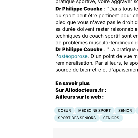
pratique sportive, voire aggraver s
Dr Philippe Coucke
: "Dans tous le
du sport peut être pertinent pour c
pied que vous n'avez pas le droit de
sa durée doivent rester raisonnables
techniques du coach sportif sont e
de problèmes musculo-tendineux du
Dr Philippe Coucke
: "La pratique 
l'
ostéoporose
. D'un point de vue m
reminéralisation. Par ailleurs, le sp
source de bien-être et d'apaisemen
En savoir plus
Sur Allodocteurs.fr :
Ailleurs sur le web :
COEUR
MÉDECINE SPORT
SENIOR
SPORT DES SENIORS
SENIORS