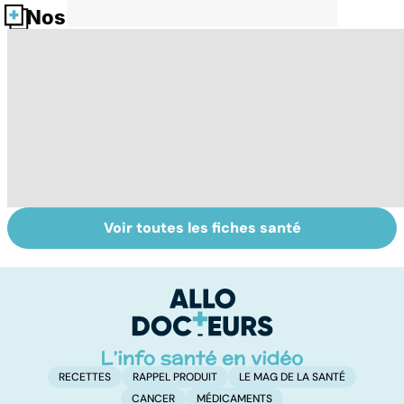
Nos fiches santé
Voir toutes les fiches santé
La
Tout savoir sur le
S
drépanocytose,
cerveau
do
une maladie des
b
globules rouges
su
RECETTES
RAPPEL PRODUIT
LE MAG DE LA SANTÉ
CANCER
MÉDICAMENTS