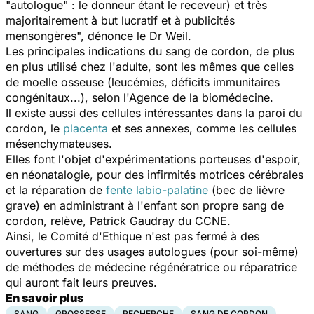
"autologue" : le donneur étant le receveur) et très
majoritairement à but lucratif et à publicités
mensongères", dénonce le Dr Weil.
Les principales indications du sang de cordon, de plus
en plus utilisé chez l'adulte, sont les mêmes que celles
de moelle osseuse (leucémies, déficits immunitaires
congénitaux...), selon l'Agence de la biomédecine.
Il existe aussi des cellules intéressantes dans la paroi du
cordon, le
placenta
et ses annexes, comme les cellules
mésenchymateuses.
Elles font l'objet d'expérimentations porteuses d'espoir,
en néonatalogie, pour des infirmités motrices cérébrales
et la réparation de
fente labio-palatine
(bec de lièvre
grave) en administrant à l'enfant son propre sang de
cordon, relève, Patrick Gaudray du CCNE.
Ainsi, le Comité d'Ethique n'est pas fermé à des
ouvertures sur des usages autologues (pour soi-même)
de méthodes de médecine régénératrice ou réparatrice
qui auront fait leurs preuves.
En savoir plus
SANG
GROSSESSE
RECHERCHE
SANG DE CORDON