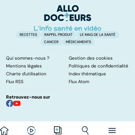
une maladie des
calculs
m
globules rouges
l'
f
RECETTES
RAPPEL PRODUIT
LE MAG DE LA SANTÉ
CANCER
MÉDICAMENTS
Qui sommes-nous ?
Gestion des cookies
Mentions légales
Politiques de confidentialité
Charte d'utilisation
Index thématique
Flux RSS
Flux Atom
Retrouvez-nous sur