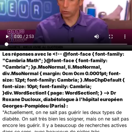
Les réponses avec le <!-- @font-face { font-family:
"Cambria Math"; }@font-face { font-family:
"Cambria"; }p.MsoNormal, li.MsoNormal,
div.MsoNormal { margin: 0cm 0cm 0.0001pt; font-
size: 12pt; font-family: Cambria; }.MsoChpDefault {
font-size: 10pt; font-family: Cambria;
}div.WordSection1 { page: WordSection1; } --> Dr
Roxane Ducloux, diabétologue à l'hôpital européen
Georges-Pompidou (Paris) :
"Actuellement, on ne sait pas guérir les deux types de
diabète. On sait très bien les soigner, mais on ne sait pas
encore les guérir. Il y a beaucoup de recherches actives
dans ce sens, avec beaucoup de pistes très