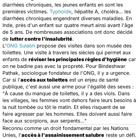
diarrhées chroniques, les jeunes enfants en sont les
premières victimes.
Typhoïde
, hépatite A, choléra… les
diarrhées chroniques engendrent diverses maladies. En
Inde, près d'un enfant sur quatre meurt ainsi avant l'âge
de 5 ans. De nombreuses associations ont donc décidé
de
lutter contre l'insalubrité
.
L'
ONG Sulabh
propose des visites dans son musée des
toilettes. Une visite à travers les siècles qui permet aux
enfants de
réviser les principales règles d'hygiène
car
on ne badine pas avec la propreté. Pour Bindeshwar
Pathak, sociologue fondateur de l'ONG, il y a urgence.
Car si l'
accès aux toilettes
est un enjeu de santé
publique, c'est aussi une arme pour l'égalité des sexes :
"
À cause du manque de toilettes, il y a des viols. Dans
les villages, les femmes vont dehors faire leurs besoins à
la nuit tombée ou tôt le matin. Et elles risquent de se
faire agresser par les hommes. Elles doivent aussi faire
face aux scorpions, aux serpents…
"
Reconnu comme un droit fondamental par les Nations
Unies, l'
accès à l'assainissement salubre
reste un défi.