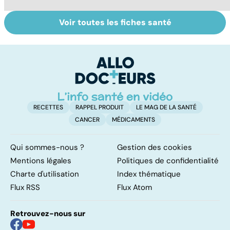
Voir toutes les fiches santé
Anesthésie
Faire du sport à
D
générale : mieux
domicile, c'est
le
comprendre
facile !
c
pour ne pas en
l
avoir peur
l
RECETTES
RAPPEL PRODUIT
LE MAG DE LA SANTÉ
CANCER
MÉDICAMENTS
Qui sommes-nous ?
Gestion des cookies
Mentions légales
Politiques de confidentialité
Charte d'utilisation
Index thématique
Flux RSS
Flux Atom
Retrouvez-nous sur