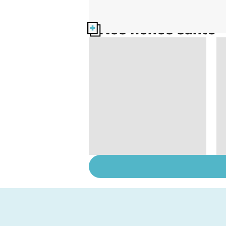
Nos fiches santé
Anesthésie générale :
mieux comprendre
pour ne pas en avoir
peur