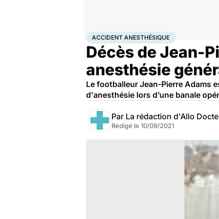
Accueil
Santé
Médicaments
Accident anesthési
ACCIDENT ANESTHÉSIQUE
Décès de Jean-Pi
anesthésie génér
Le footballeur Jean-Pierre Adams es
d'anesthésie lors d’une banale opé
Par
La rédaction d'Allo Doct
Rédigé le
10/09/2021