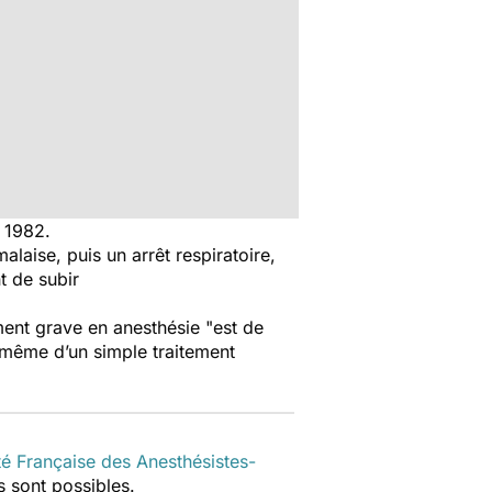
rs 1982.
alaise, puis un arrêt respiratoire,
nt de subir
ment grave en anesthésie "
est de
u même d’un simple traitement
té Française des Anesthésistes-
s sont possibles.