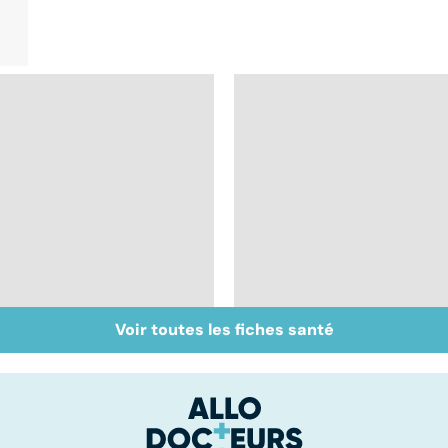
Voir toutes les fiches santé
Tout savoir sur les
Inflammation des
infections
amygdales : que faire
pulmonaires
en cas d'angine ?