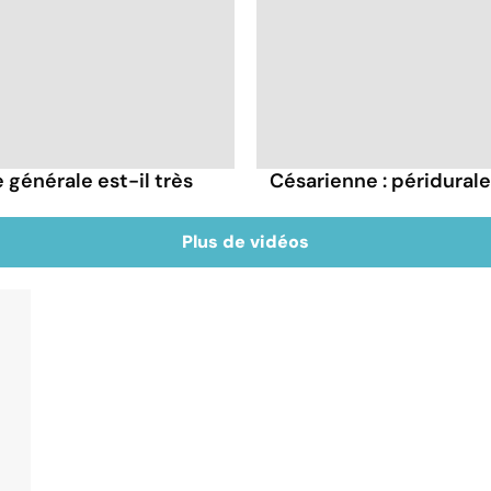
 générale est-il très
Césarienne : péridural
Plus de vidéos