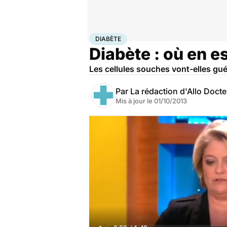
Accueil
Santé
Maladies
Diabète
DIABÈTE
Diabète : où en e
Les cellules souches vont-elles guér
Par
La rédaction d'Allo Doct
Mis à jour le
01/10/2013