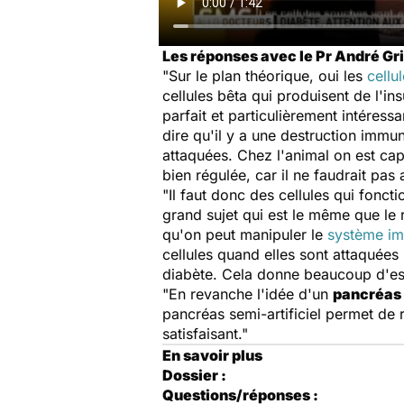
Les réponses avec le Pr André Gri
"Sur le plan théorique, oui les
cellu
cellules bêta qui produisent de l'in
parfait et particulièrement intéress
dire qu'il y a une destruction immun
attaquées. Chez l'animal on est cap
bien régulée, car il ne faudrait pas
"Il faut donc des cellules qui fonc
grand sujet qui est le même que le
qu'on peut manipuler le
système im
cellules quand elles sont attaquées
diabète. Cela donne beaucoup d'esp
"En revanche l'idée d'un
pancréas 
pancréas semi-artificiel permet de 
satisfaisant."
En savoir plus
Dossier :
Questions/réponses :