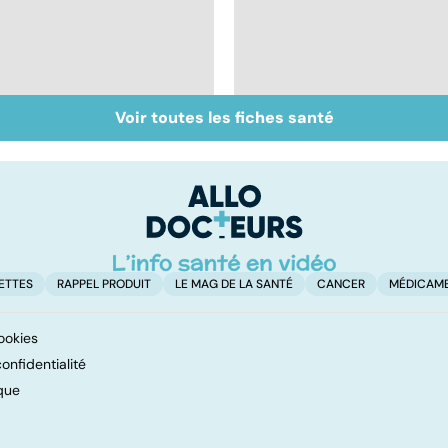
Voir toutes les fiches santé
Staphylocoque doré :
Nécrose : quand les
une bactérie sous
tissus meurent
surveillance
ETTES
RAPPEL PRODUIT
LE MAG DE LA SANTÉ
CANCER
MÉDICAM
ookies
onfidentialité
que