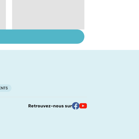
Faire du sport à
domicile, c'est facile !
ENTS
Retrouvez-nous sur