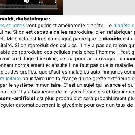
maldi, diabétologue :
les souches
vont guérir et améliorer le diabète. Le
diabète d
suline. Si on est capable de les reproduire, d'en refabrique
ant. Mais cela est très compliqué parce que le
diabète
est u
itaire. Si on reproduit des cellules, il n'y a pas de raison q
able de reproduire ces cellules mais chez l'homme il faut que
 avoir un déluge d'insuline, ce qui pourrait provoquer un
com
tionnent normalement et ensuite il ne faut pas que la maladie
 rejet des greffes, que d'autres maladies auto-immunes co
munitaire
pour faire une tolérance d'une greffe extérieure 
 par le système immunitaire. C'est un sujet qui avance et q
oir car il y a beaucoup de moyens financiers et beaucoup 
semi-artificiel
est plus probable et sera probablement plu
réguler automatiquement la glycémie pour avoir un taux de s