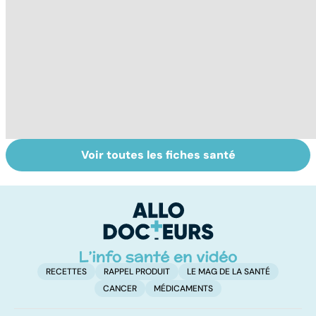
Voir toutes les fiches santé
Gynéco : un suivi
Le magnésium,
In
pour la vie
un oligo-élément
l
vital
F
so
RECETTES
RAPPEL PRODUIT
LE MAG DE LA SANTÉ
CANCER
MÉDICAMENTS